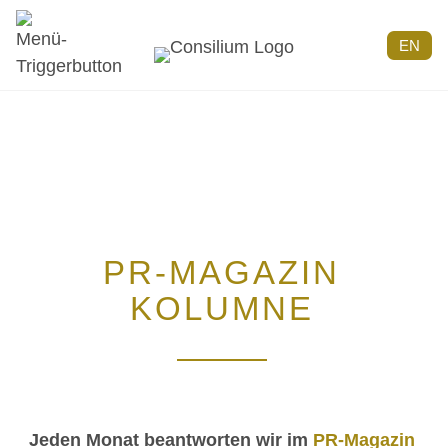
EN
PR-MAGAZIN
KOLUMNE
JURISTEN
VERWEIGERN
DER
ZUSAMMENARBEIT
INFORMATIONSVERBREITUNG
EINFLUSS
WER
WIE VIEL
MIT
BEI
Jeden Monat beantworten wir im
PR-Magazin
KOMMUNIKATIONSSTRATEGIE
VON
DER EINFLUSS
HAFTET,
TRANSPARENZ