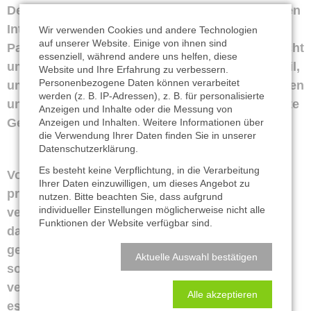
Deshalb bearbeiten Journalisten in der Regel den
Interviewtext, glätten sprachlich, stellen
Wir verwenden Cookies und andere Technologien
auf unserer Website. Einige von ihnen sind
Passagen um oder lassen etwas aus. All das nicht
essenziell, während andere uns helfen, diese
um etwas zu verschleiern, sondern, im Gegenteil,
Website und Ihre Erfahrung zu verbessern.
Personenbezogene Daten können verarbeitet
um zu verdeutlichen, einen Text lesbar zu machen
werden (z. B. IP-Adressen), z. B. für personalisierte
und spannend zu halten. Texte sind eher gebaute
Anzeigen und Inhalte oder die Messung von
Gebilde als natürlich gewachsene Pflanzen.
Anzeigen und Inhalten. Weitere Informationen über
die Verwendung Ihrer Daten finden Sie in unserer
Datenschutzerklärung
.
Es besteht keine Verpflichtung, in die Verarbeitung
Von der Praxis der Autorisierung von Zitaten
Ihrer Daten einzuwilligen, um dieses Angebot zu
profitieren alle Seiten – denn es geht darum,
nutzen. Bitte beachten Sie, dass aufgrund
individueller Einstellungen möglicherweise nicht alle
verstanden zu werden. Meine Sorge ist nicht,
Funktionen der Website verfügbar sind.
dass etwas geschrieben wird, das versehentlich
gesagt wurde aber „geheim“ bleiben sollte,
Aktuelle Auswahl bestätigen
sondern: dass der Gesprächspartner es falsch
verstanden hat oder ihm die Kenntnisse fehlen,
Alle akzeptieren
es richtig einzuordnen und wiederzugeben. Es