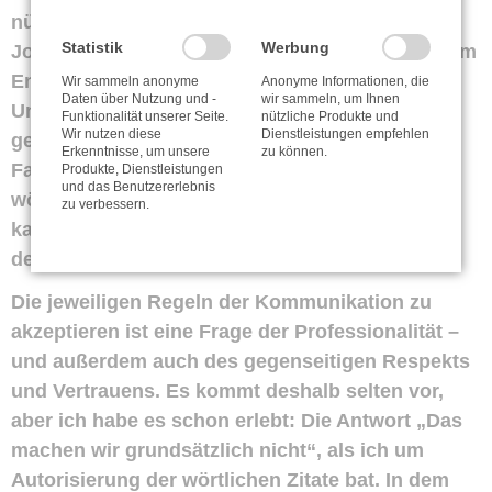
nützt niemandem, weder mir noch dem
Statistik
Werbung
Journalisten, dem Blatt oder dem Leser, wenn am
Ende etwas sachlich nicht Korrektes da steht.
Wir sammeln anonyme
Anonyme Informationen, die
Daten über Nutzung und -
wir sammeln, um Ihnen
Und das geschieht leider sehr schnell einmal,
Funktionalität unserer Seite.
nützliche Produkte und
Wir nutzen diese
Dienstleistungen empfehlen
gerade, wenn im Interview auch komplexere
Erkenntnisse, um unsere
zu können.
Fachthemen besprochen werden. Und ein
Produkte, Dienstleistungen
und das Benutzererlebnis
wörtliches „Zitat“, egal wie falsch, lässt sich
zu verbessern.
kaum mehr zurückholen, wenn es erst einmal in
der Welt ist.
Die jeweiligen Regeln der Kommunikation zu
akzeptieren ist eine Frage der Professionalität –
und außerdem auch des gegenseitigen Respekts
und Vertrauens. Es kommt deshalb selten vor,
aber ich habe es schon erlebt: Die Antwort „Das
machen wir grundsätzlich nicht“, als ich um
Autorisierung der wörtlichen Zitate bat. In dem