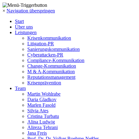
×
Navigation überspringen
Start
Über uns
Leistungen
Krisenkommunikation
Litigation-PR
Sanierungskommunikation
Cyberattacken-PR
Compliance-Kommunikation
Change-Kommunikation
M & A-Kommunikation
Reputationsmanagement
Krisenprävention
Team
Martin Wohlrabe
Daria Gladkov
Marlen Fasold
Silvia Ates
Cristina Turbatu
Alina Ludwig
Alireza Tehrani
Jana Freis
Prof. Dr. Dr. Volker Boehme-Neßler