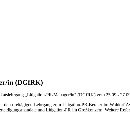
ger/in (DGfRK)
ikats­lehrgang „Litigation-PR-Manager/in" (DGfRK) vom 25.09 - 27.09.2
t den drei­tägigen Lehr­gang zum Litigation-PR-Berater im Waldorf Ast
Verteidigungs­mandate und Litigation-PR im Groß­konzern. Weitere Refe