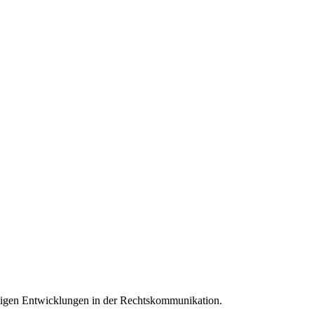
tigen Ent­wick­lun­gen in der Rechts­kommu­nikation.