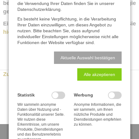
bei der Erstellung einer Kommunikations­strategie
die Verwendung Ihrer Daten finden Sie in unserer
Datenschutzerklärung
.
geachtet werden sollte.
Es besteht keine Verpflichtung, in die Verarbeitung
Eine Zusammen­fassung der Sendung finden Sie
Ihrer Daten einzuwilligen, um dieses Angebot zu
nutzen. Bitte beachten Sie, dass aufgrund
hier
.
individueller Einstellungen möglicherweise nicht alle
Funktionen der Website verfügbar sind.
Aktuelle Auswahl bestätigen
Zurück zur Newsübersicht
Alle akzeptieren
Statistik
Werbung
Wir sammeln anonyme
Anonyme Informationen, die
Daten über Nutzung und -
wir sammeln, um Ihnen
Funktionalität unserer Seite.
nützliche Produkte und
Wir nutzen diese
Dienstleistungen empfehlen
Erkenntnisse, um unsere
zu können.
Produkte, Dienstleistungen
und das Benutzererlebnis