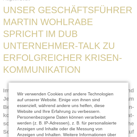
UNSER GESCHÄFTS­FÜHRER
MARTIN WOHLRABE
SPRICHT IM DUB
UNTERNEHMER-­TALK ZU
ERFOLG­REICHER KRISEN­
KOMMUNIKATION
Im DUB Business Talk mit Brigitte Zypries und
Wir verwenden Cookies und andere Technologien
Jens de Buhr erklärte Martin Wohlrabe am
auf unserer Website. Einige von ihnen sind
essenziell, während andere uns helfen, diese
Beispiel des Falles Tönnies, wie komplex Krisen­
Website und Ihre Erfahrung zu verbessern.
kommunikation sein kann. Er gab außerdem Rat­
Personenbezogene Daten können verarbeitet
werden (z. B. IP-Adressen), z. B. für personalisierte
schläge, wie sich Unternehmen auf eine solche
Anzeigen und Inhalte oder die Messung von
Sonder­situation vor­bereiten können und worauf
Anzeigen und Inhalten. Weitere Informationen über