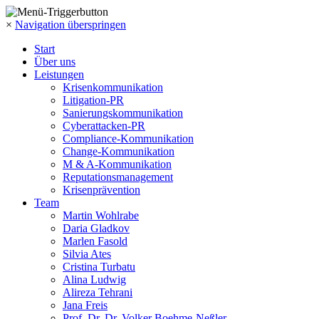
×
Navigation überspringen
Start
Über uns
Leistungen
Krisenkommunikation
Litigation-PR
Sanierungskommunikation
Cyberattacken-PR
Compliance-Kommunikation
Change-Kommunikation
M & A-Kommunikation
Reputationsmanagement
Krisenprävention
Team
Martin Wohlrabe
Daria Gladkov
Marlen Fasold
Silvia Ates
Cristina Turbatu
Alina Ludwig
Alireza Tehrani
Jana Freis
Prof. Dr. Dr. Volker Boehme-Neßler