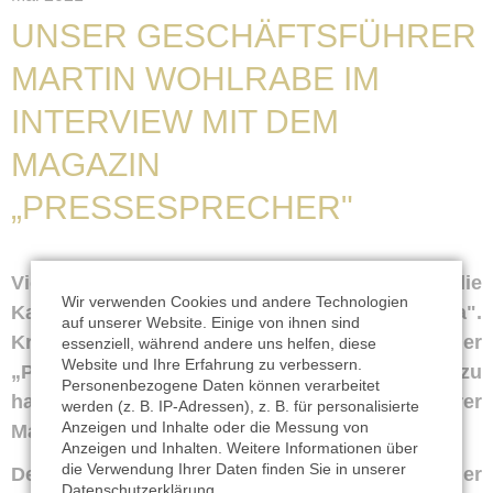
UNSER GESCHÄFTSFÜHRER
MARTIN WOHLRABE IM
INTERVIEW MIT DEM
MAGAZIN
„PRESSESPRECHER"
Viel Wirbel gab es um Ritter Sport und die
Wir verwenden Cookies und andere Technologien
Kampagne zur neuen Tafel „Cacao y nada".
auf unserer Website. Einige von ihnen sind
Kreative PR oder Irre­führung - das analysiert der
essenziell, während andere uns helfen, diese
Website und Ihre Erfahrung zu verbessern.
„Pressesprecher
“
in seiner neuen Aus­gabe. Dazu
Personenbezogene Daten können verarbeitet
hat das Magazin mit unserem Geschäfts­führer
werden (z. B. IP-Adressen), z. B. für personalisierte
Anzeigen und Inhalte oder die Messung von
Martin Wohlrabe gesprochen.
Anzeigen und Inhalten. Weitere Informationen über
die Verwendung Ihrer Daten finden Sie in unserer
Den ganzen Artikel gibt es in der
Datenschutzerklärung
.