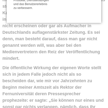
Produkte, Dienstleistungen
und das Benutzererlebnis
steuern, allerdings mit einer Einschränkung.
zu verbessern.
Kaum zu beeinflussen ist, ob die eigenen Worte
in einer großen oder kleinen Meldung oder gar
nicht erscheinen oder gar als Aufmacher in
Deutschlands auflagenstärkster Zeitung. Es sei
denn, man besteht darauf, dass man gar nicht
genannt werden will, was aber bei den
Medienvertretern den Reiz der Veröffentlichung
mindert.
Die öffentliche Wirkung der eigenen Worte stellt
sich in jedem Falle jedoch nicht als so
bescheiden dar, wie mir vor Jahrzehnten zu
Beginn meiner Amtszeit als Rektor der
Fernuniversität deren Pressesprecher
prophezeite: er sagte: „Sie können nur eines und
sonst gar nichts verlangen, nämlich, dass Ihr