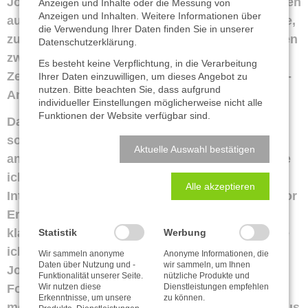
Journalisten geäußert. Meine Einlassungen waren
Anzeigen und Inhalte oder die Messung von
Anzeigen und Inhalten. Weitere Informationen über
auch durchweg, soweit ich das verfolgen konnte,
die Verwendung Ihrer Daten finden Sie in unserer
zutreffend zitiert worden. Allerdings, außer in den
Datenschutzerklärung
.
zwei zur selben Pressegruppe gehörenden
Es besteht keine Verpflichtung, in die Verarbeitung
Zeitungen, nirgendswo als förmliches, im Frage-
Ihrer Daten einzuwilligen, um dieses Angebot zu
nutzen. Bitte beachten Sie, dass aufgrund
Antwort-Modus aufgemachtes Interview.
individueller Einstellungen möglicherweise nicht alle
Funktionen der Website verfügbar sind.
Da ich schon zuvor einmal zufällig auf ein
solches fiktives Interview in einer anderen
Aktuelle Auswahl bestätigen
angesehenen Tageszeitung gestoßen war, weise
ich regelmäßig darauf hin, dass ich etwaige
Alle akzeptieren
Interviews, aber auch andere wörtliche Zitate, vor
Erscheinen vorgelegt bekommen möchte. Es
klappt in aller Regel auch gut. Nur diesmal hatte
Statistik
Werbung
ich es unterlassen, den mir gut bekannten
Wir sammeln anonyme
Anonyme Informationen, die
Daten über Nutzung und -
wir sammeln, um Ihnen
Journalisten darauf hinzuweisen. Inhalt und
Funktionalität unserer Seite.
nützliche Produkte und
Wir nutzen diese
Dienstleistungen empfehlen
Format der eigenen Äußerungen lassen sich
Erkenntnisse, um unsere
zu können.
meines Erachtens bei gehöriger Obacht durchaus