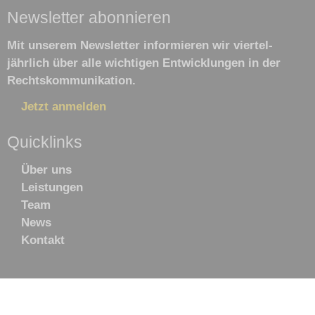
Newsletter abonnieren
Mit unserem Newsletter informieren wir viertel­
jährlich über alle wichtigen Ent­wick­lun­gen in der
Rechts­kommu­nikation.
Jetzt anmelden
Quicklinks
Navigation
Über uns
überspringen
Leistungen
Team
News
Kontakt
Copyright © 2026
CONSILIUM
Rechtskommunikation
GmbH