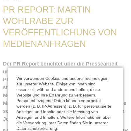
PR REPORT: MARTIN
WOHLRABE ZUR
VERÖFFENTLICHUNG VON
MEDIENANFRAGEN
Der PR Report berichtet über die Pressearbeit
und kritische Fragen von Journalisten an
Wir verwenden Cookies und andere Technologien
Pressesprecher. Spannende Frage hierbei: Wie
auf unserer Website. Einige von ihnen sind
steht es um die Veröffentlichung von
essenziell, während andere uns helfen, diese
Medienanfragen? Auch unser Geschäftsführer
Website und Ihre Erfahrung zu verbessern.
Personenbezogene Daten können verarbeitet
Martin Wohlrabe antwortet und erläutert, wie eine
werden (z. B. IP-Adressen), z. B. für personalisierte
solche Veröffentlichung das Verhältnis zwischen
Anzeigen und Inhalte oder die Messung von
Anzeigen und Inhalten. Weitere Informationen über
Journalist und Pressesprecher belasten kann.
die Verwendung Ihrer Daten finden Sie in unserer
Datenschutzerklärung
.
Nachzulesen ist der Beitrag im Heft 3/2019 des PR