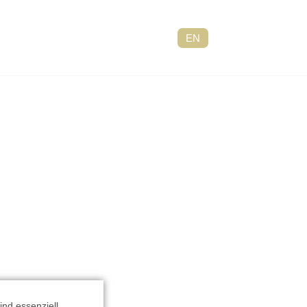
EN
nd essenziell,