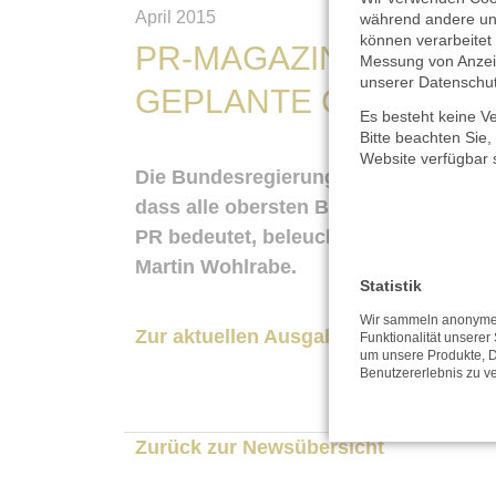
April 2015
während andere un
können verarbeitet 
PR-MAGAZIN: UNSER
Messung von Anzeig
unserer
Datenschut
GEPLANTE COURT-TV
Es besteht keine Ve
Bitte beachten Sie,
Website verfügbar 
Die Bundesregierung plant derzeit di
dass alle obersten Bundesgerichte kün
PR bedeutet, beleuchtet die Mai-Aus
Martin Wohlrabe.
Statistik
Wir sammeln anonyme 
Zur aktuellen Ausgabe geht es hier.
Funktionalität unserer
um unsere Produkte, D
Benutzererlebnis zu v
Zurück zur Newsübersicht