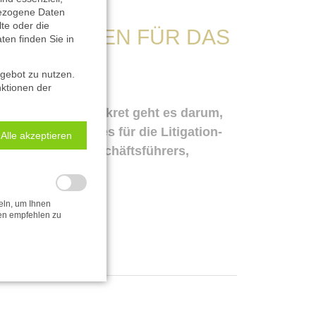
bezogene Daten
lte oder die
 PR-FOLGEN FÜR DAS
en finden Sie in
ngebot zu nutzen.
nktionen der
l zu lockern. Konkret geht es darum,
 können. Was dies für die Litigation-
Alle akzeptieren
ngen unseres Geschäftsführers,
eln, um Ihnen
gen empfehlen zu