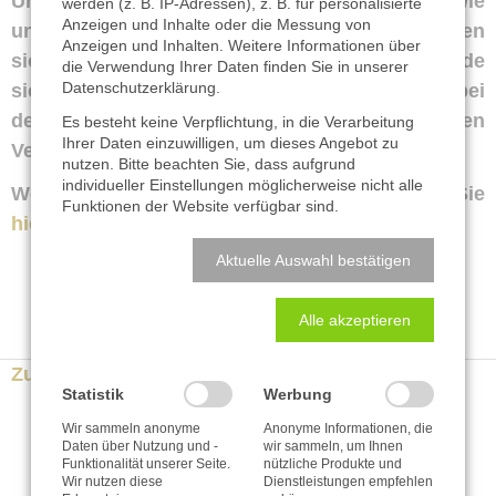
Unser Geschäfts­führer Martin Wohlrabe sowie
werden (z. B. IP-Adressen), z. B. für personalisierte
Anzeigen und Inhalte oder die Messung von
unser Berater Maximilian Schwärecke widmen
Anzeigen und Inhalten. Weitere Informationen über
sich mit ihrem Auf­satz dem Thema „Pionier­pfade
die Verwendung Ihrer Daten finden Sie in unserer
Datenschutzerklärung
.
sicher beschreiten Ver­besserungs­potenziale bei
der Etablierung eines sektoren­über­greifenden
Es besteht keine Verpflichtung, in die Verarbeitung
Ihrer Daten einzuwilligen, um dieses Angebot zu
Ver­sorgungs­zentrums“.
nutzen. Bitte beachten Sie, dass aufgrund
individueller Einstellungen möglicherweise nicht alle
Weitere Informationen zum Hand­buch finden Sie
Funktionen der Website verfügbar sind.
hier
.
Aktuelle Auswahl bestätigen
Alle akzeptieren
Zurück zur Newsübersicht
Statistik
Werbung
Wir sammeln anonyme
Anonyme Informationen, die
Daten über Nutzung und -
wir sammeln, um Ihnen
Funktionalität unserer Seite.
nützliche Produkte und
Wir nutzen diese
Dienstleistungen empfehlen