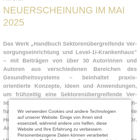
NEUERSCHEINUNG IM MAI
2025
Das Werk
„
Handbuch Sektoren­über­greifende Ver­
sorgungs­ein­richtung und Level-1i-Kranken­haus"
– mit Beiträgen von über 30 Autorinnen und
Autoren aus ver­schiedenen Bereichen des
Gesund­heits­systems – be­inhaltet praxis­
orientierte Konzepte, Ideen und An­wendungen,
um früh­zeitig eine Sektoren­über­greifende Ver­
sorgungs­ein­richtung bzw. ein Level-1i-Kranken­
haus erfolg­reich und nach­haltig zu etablieren. Die
Wir verwenden Cookies und andere Technologien
auf unserer Website. Einige von ihnen sind
Heraus­geber sind Prof. Dr. Lars Timm, Prof. Dr.
essenziell, während andere uns helfen, diese
Andreas Beivers und Dr. Nicolas Krämer.
Website und Ihre Erfahrung zu verbessern.
Personenbezogene Daten können verarbeitet