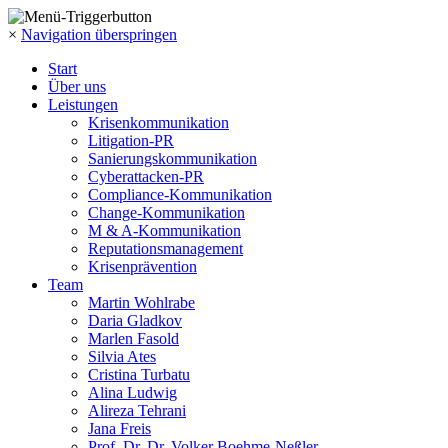
×
Navigation überspringen
Start
Über uns
Leistungen
Krisenkommunikation
Litigation-PR
Sanierungskommunikation
Cyberattacken-PR
Compliance-Kommunikation
Change-Kommunikation
M & A-Kommunikation
Reputationsmanagement
Krisenprävention
Team
Martin Wohlrabe
Daria Gladkov
Marlen Fasold
Silvia Ates
Cristina Turbatu
Alina Ludwig
Alireza Tehrani
Jana Freis
Prof. Dr. Dr. Volker Boehme-Neßler