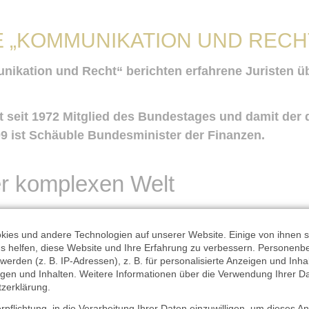
E „KOMMUNIKATION UND RECH
nikation und Recht“ berichten erfahrene Juristen üb
t seit 1972 Mitglied des Bundestages und damit der 
9 ist Schäuble Bundesminister der Finanzen.
er komplexen Welt
ies und andere Technologien auf unserer Website. Einige von ihnen si
s helfen, diese Website und Ihre Erfahrung zu verbessern. Personen
werden (z. B. IP-Adressen), z. B. für personalisierte Anzeigen und Inha
– derzeit aber vielleicht wichtiger denn je. Gute K
en und Inhalten. Weitere Informationen über die Verwendung Ihrer Dat
zerklärung
.
itischen Kultur, die uns gerade etwas verloren zu ge
 überall im Westen in einem besorgniserregenden Z
rpflichtung, in die Verarbeitung Ihrer Daten einzuwilligen, um dieses A