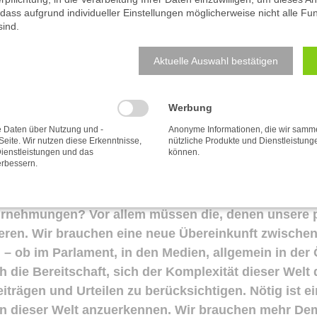
 dass aufgrund individueller Einstellungen möglicherweise nicht alle Fu
. Real sind wirtschaftliche Schwäche und Migratio
sind.
d Digitalisierung, die Widerstand erfahren, zumal i
von einer Herrschaft der Technokraten, Lobbyisten
Aktuelle Auswahl bestätigen
 zunehmende Selbsteinschätzung, Selbst-Überschätzu
eckt und genährt im Netz, in den sozialen Medien, a
Werbung
 Lektüren in Blogs und Foren begeistert, sondern zu
elten Gleichgesinnter beunruhigen, die man sich sc
Daten über Nutzung und -
Anonyme Informationen, die wir samm
 Seite. Wir nutzen diese Erkenntnisse,
nützliche Produkte und Dienstleistun
agogische Bewegungen sind von dieser Kommunikati
ienstleistungen und das
können.
erbessern.
 migrationspolitische, können, müssen wir lösen.
rnehmungen? Vor allem müssen die, denen unsere pol
en. Wir brauchen eine neue Übereinkunft zwischen a
 – ob im Parlament, in den Medien, allgemein in der 
die Bereitschaft, sich der Komplexität dieser Welt d
trägen und Urteilen zu berücksichtigen. Nötig ist eine
 in dieser Welt anzuerkennen. Wir brauchen mehr Dem