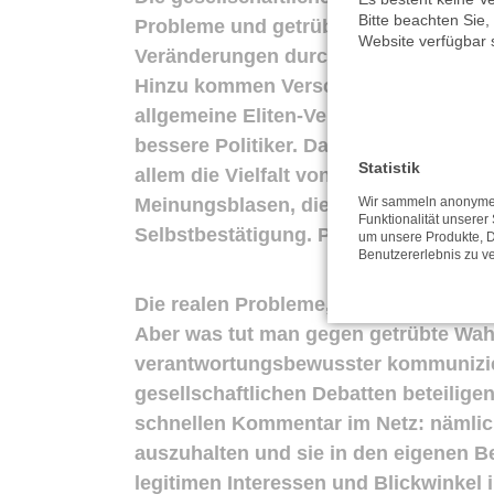
Bitte beachten Sie,
Probleme und getrübte Wahrnehmungen
Website verfügbar 
Veränderungen durch Globalisierung un
Hinzu kommen Verschwörungstheorien 
allgemeine Eliten-Verachtung und die
bessere Politiker. Das alles wird gew
Statistik
allem die Vielfalt von Meinungen und
Meinungsblasen, die abgeschotteten W
Wir sammeln anonyme 
Funktionalität unserer
Selbstbestätigung. Populistisch-dem
um unsere Produkte, D
Benutzererlebnis zu v
Die realen Probleme, wirtschaftliche,
Aber was tut man gegen getrübte Wah
verantwortungsbewusster kommunizier
gesellschaftlichen Debatten beteiligen
schnellen Kommentar im Netz: nämlich 
auszuhalten und sie in den eigenen Bei
legitimen Interessen und Blickwinkel