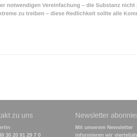
ler notwendigen Vereinfachung – die Substanz nicht 
xtreme zu treiben – diese Redlichkeit sollte alle Ko
akt zu uns
Newsletter abonnie
erlin
Mit unserem Newsletter
49 30 20 91 29 7 0
informieren wir viertel­jäh