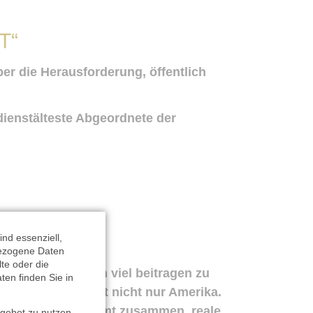
T“
er die Herausforderung, öffentlich
dienstälteste Abgeordnete der
nd essenziell,
bezogene Daten
lte oder die
ommunikation kann viel beitragen zu
en finden Sie in
hen scheint. Es ist nicht nur Amerika.
ustand. Vieles kommt zusammen, reale
ngebot zu nutzen.