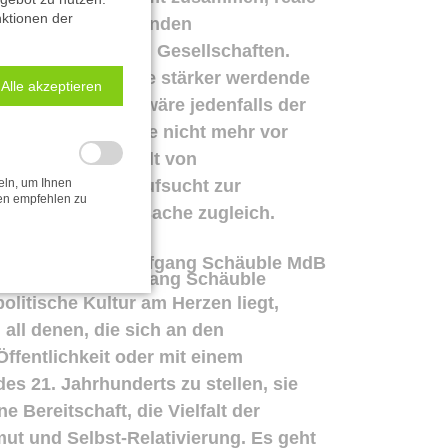
nktionen der
nsdruck, die rasenden
n älter werdenden Gesellschaften.
 und Medien, eine stärker werdende
Alle akzeptieren
ng, man selbst wäre jedenfalls der
n denen schon lange nicht mehr vor
nehmend die Einfalt von
hafft und dann aufsucht zur
eln, um Ihnen
gen empfehlen zu
on Folge und Ursache zugleich.
Dr. Wolfgang Schäuble
itische Kultur am Herzen liegt,
ll denen, die sich an den
Öffentlichkeit oder mit einem
es 21. Jahrhunderts zu stellen, sie
 Bereitschaft, die Vielfalt der
ut und Selbst-Relativierung. Es geht