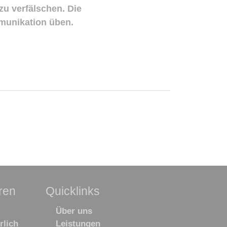
zu verfälschen. Die
mmunikation üben.
ren
Quicklinks
Navigation
Über uns
überspringen
rlich
Leistungen