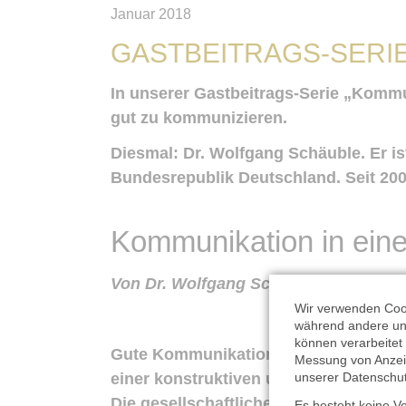
Januar 2018
GASTBEITRAGS-SERI
In unserer Gastbeitrags-Serie „Kommu
gut zu kommunizieren.
Diesmal: Dr. Wolfgang Schäuble. Er is
Bundesrepublik Deutschland. Seit 200
Kommunikation in ein
Von Dr. Wolfgang Schäuble MdB
Wir verwenden Cook
während andere un
können verarbeitet 
Gute Kommunikation ist immer wichtig 
Messung von Anzeig
unserer
Datenschut
einer konstruktiven und rationalen pol
Die gesellschaftlichen Debatten sind
Es besteht keine Ve